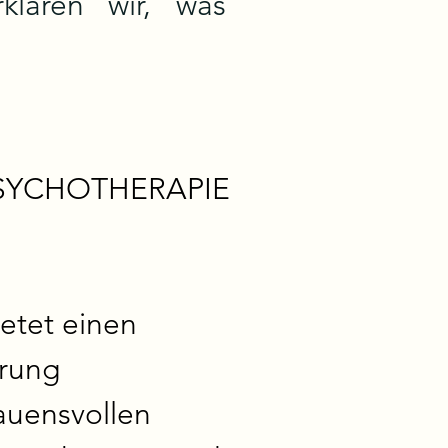
lären wir, was
SYCHOTHERAPIE 
etet einen 
rung 
uensvollen 