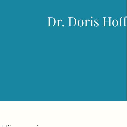
D
r. D
oris Hof