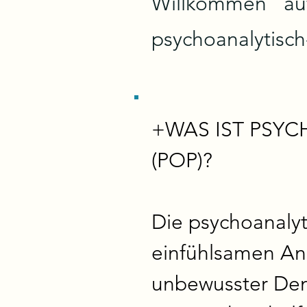
Willkommen au
psychoanalytisch-
+WAS IST PSYC
(POP)?

Die psychoanalyti
einfühlsamen An
unbewusster Denk